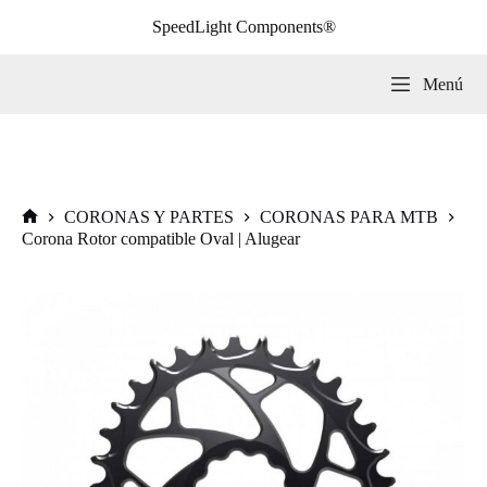
Saltar
SpeedLight Components®
al
contenido
Menú
CORONAS Y PARTES
CORONAS PARA MTB
Inicio
Corona Rotor compatible Oval | Alugear