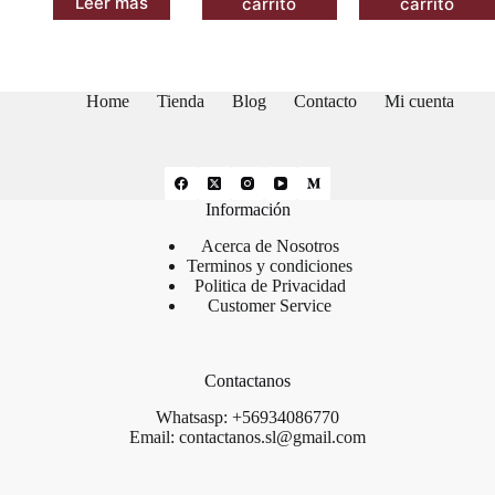
Leer más
carrito
carrito
$139.900.
$135.900.
$99.900.
$89.900.
Home
Tienda
Blog
Contacto
Mi cuenta
Información
Acerca de Nosotros
Terminos y condiciones
Politica de Privacidad
Customer Service
Contactanos
Whatsasp: +56934086770
Email: contactanos.sl@gmail.com