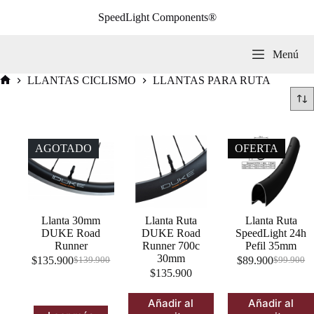
Saltar
SpeedLight Components®
al
contenido
Menú
LLANTAS CICLISMO
LLANTAS PARA RUTA
Inicio
AGOTADO
OFERTA
Llanta 30mm
Llanta Ruta
Llanta Ruta
DUKE Road
DUKE Road
SpeedLight 24h
Runner
Runner 700c
Pefil 35mm
30mm
$
135.900
$
89.900
$
139.900
$
99.900
El
El
El
El
$
135.900
precio
precio
precio
precio
original
actual
original
actual
Añadir al
Añadir al
era:
es:
era:
es: