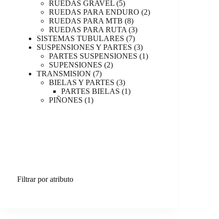
productos
5
RUEDAS GRAVEL
5
productos
2
RUEDAS PARA ENDURO
2
8
productos
RUEDAS PARA MTB
8
productos
3
RUEDAS PARA RUTA
3
7
productos
SISTEMAS TUBULARES
7
productos
3
SUSPENSIONES Y PARTES
3
productos
1
PARTES SUSPENSIONES
1
2
producto
SUPENSIONES
2
7
productos
TRANSMISION
7
productos
3
BIELAS Y PARTES
3
productos
1
PARTES BIELAS
1
1
producto
PIÑONES
1
producto
Filtrar por atributo