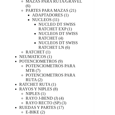
productos
MAZAS PARA RUTA/GRAVEL
6
6
productos
21
PARTES PARA MAZAS
21
1
productos
ADAPTADORES
1
11
producto
NUCLEOS
11
productos
NUCLEO DT SWISS
1
RATCHET EXP
1
producto
NUCLEOS DT SWISS
4
RATCHET
4
productos
NUCLEOS DT SWISS
6
RATCHET LN
6
1
productos
RATCHET
1
producto
1
NEUMATICOS
1
producto
9
POTENCIOMETROS
9
productos
POTENCIOMETROS PARA
7
MTB
7
productos
POTENCIOMETROS PARA
2
RUTA
2
productos
1
RATCHET RUTA
1
producto
8
RAYOS Y NIPLES
8
1
productos
NIPLES
1
producto
4
RAYO J-BEND (J)
4
productos
3
RAYO RECTO (SP)
3
17
productos
RUEDAS Y PARTES
17
2
productos
E-BIKE
2