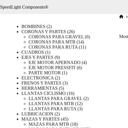
Saltar
SpeedLight Components®
al
contenido
Inici
2
BOMBINES
2
productos
26
CORONAS Y PARTES
26
productos
6
Most
CORONAS PARA GRAVEL
6
14
productos
CORONAS PARA MTB
14
productos
11
CORONAS PARA RUTA
11
1
productos
CUADROS
1
producto
9
EJES Y PARTES
9
productos
4
EJE MOTOR APERNADO
4
6
productos
EJE MOTOR PRESSFIT
6
1
productos
PARTE MOTOR
1
2
producto
ELECTRONICA
2
productos
3
FRENOS Y PARTES
3
5
productos
HERRAMIENTAS
5
productos
16
LLANTAS CICLISMO
16
productos
2
LLANTAS PARA GRAVEL
2
12
productos
LLANTAS PARA MTB
12
productos
3
LLANTAS PARA RUTA
3
2
productos
LUBRICACION
2
productos
45
MAZAS Y PARTES
45
productos
18
MAZAS PARA MTB
18