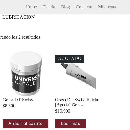
Home
Tienda
Blog
Contacto
Mi cuenta
LUBRICACION
o
rando los 2 resultados
AGOTADO
Grasa DT Swiss
Grasa DT Swiss Ratchet
| Special Grease
$
8.500
$
19.900
Añadir al carrito
Leer más