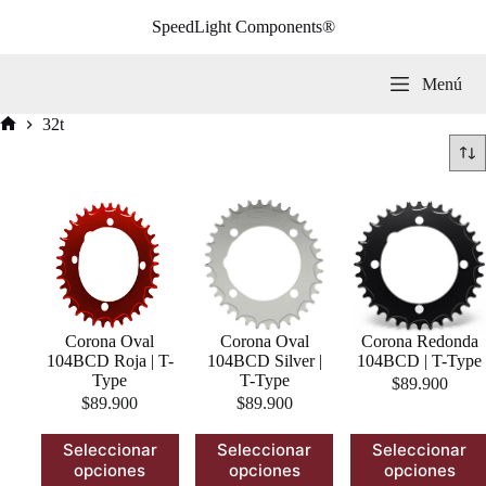
Saltar
SpeedLight Components®
al
contenido
Menú
32t
Inicio
Corona Oval
Corona Oval
Corona Redonda
104BCD Roja | T-
104BCD Silver |
104BCD | T-Type
Type
T-Type
$
89.900
$
89.900
$
89.900
Este
Este
Este
Seleccionar
Seleccionar
Seleccionar
producto
producto
producto
opciones
opciones
opciones
tiene
tiene
tiene