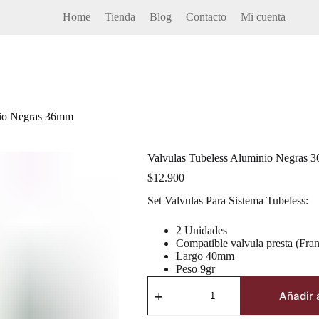
Home
Tienda
Blog
Contacto
Mi cuenta
nio Negras 36mm
Valvulas Tubeless Aluminio Negras 
$
12.900
Set Valvulas Para Sistema Tubeless:
2 Unidades
Compatible valvula presta (Fra
Largo 40mm
Peso 9gr
Valvulas
Tubeless
Añadir a
Aluminio
Negras