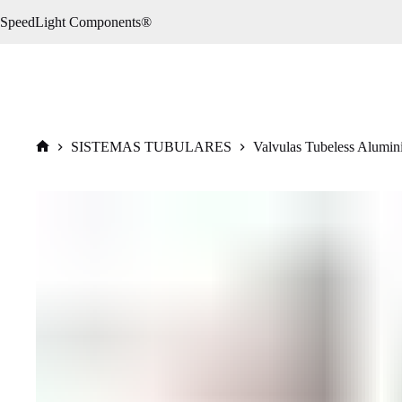
Saltar
SpeedLight Components®
al
contenido
SISTEMAS TUBULARES
Valvulas Tubeless Alumi
Inicio