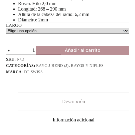
Rosca: Hilo 2,0 mm
Longitud: 268 – 290 mm
Altura de la cabeza del radio: 6,2 mm
Diámetro: 2mm
LARGO
Rayo
Añadir al carrito
DT
Swiss
SKU:
N/D
Competition
CATEGORÍAS:
RAYO J-BEND (J)
,
RAYOS Y NIPLES
Race
MARCA:
DT SWISS
Black
|
SLComponents®
cantidad
Descripción
Información adicional