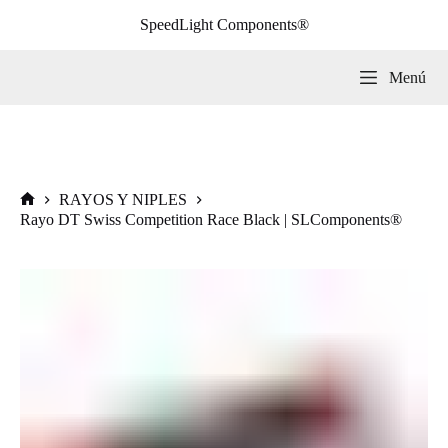
Saltar
SpeedLight Components®
al
contenido
Menú
RAYOS Y NIPLES
Inicio
Rayo DT Swiss Competition Race Black | SLComponents®