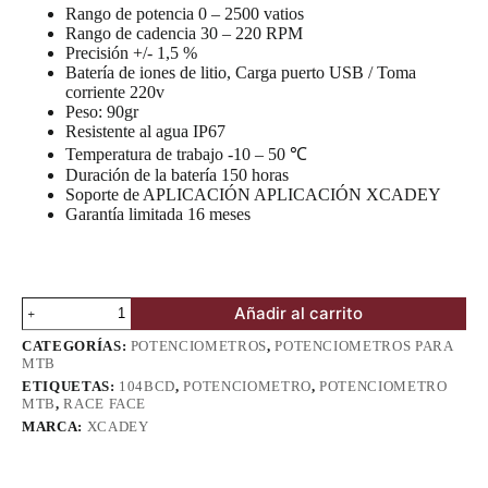
Rango de potencia 0 – 2500 vatios
Rango de cadencia 30 – 220 RPM
Precisión +/- 1,5 %
Batería de iones de litio, Carga puerto USB / Toma
corriente 220v
Peso: 90gr
Resistente al agua IP67
Temperatura de trabajo -10 – 50 ℃
Duración de la batería 150 horas
Soporte de APLICACIÓN APLICACIÓN XCADEY
Garantía limitada 16 meses
Potenciometro
Añadir al carrito
XCADEY
Race
CATEGORÍAS:
POTENCIOMETROS
,
POTENCIOMETROS PARA
Face
MTB
Compatible
ETIQUETAS:
104BCD
,
POTENCIOMETRO
,
POTENCIOMETRO
104BCD
MTB
,
RACE FACE
cantidad
MARCA:
XCADEY