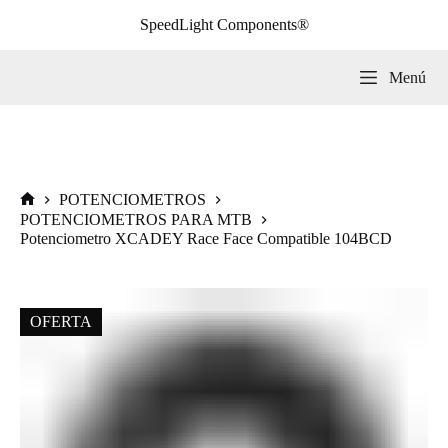
Saltar
SpeedLight Components®
al
contenido
Menú
POTENCIOMETROS
Inicio
POTENCIOMETROS PARA MTB
Potenciometro XCADEY Race Face Compatible 104BCD
OFERTA