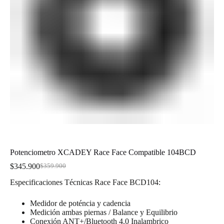
Potenciometro XCADEY Race Face Compatible 104BCD
$
345.900
$
359.900
El
El
precio
precio
Especificaciones Técnicas Race Face BCD104:
original
actual
era:
es:
Medidor de poténcia y cadencia
$359.900.
$345.900.
Medición ambas piernas / Balance y Equilibrio
Conexión ANT+/Bluetooth 4.0 Inalambrico