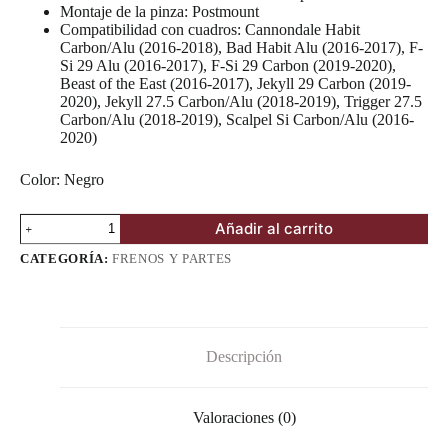
Montaje de la pinza: Postmount
Compatibilidad con cuadros: Cannondale Habit
Carbon/Alu (2016-2018), Bad Habit Alu (2016-2017), F-
Si 29 ​​Alu (2016-2017), F-Si 29 ​​Carbon (2019-2020),
Beast of the East (2016-2017), Jekyll 29 Carbon (2019-
2020), Jekyll 27.5 Carbon/Alu (2018-2019), Trigger 27.5
Carbon/Alu (2018-2019), Scalpel Si Carbon/Alu (2016-
2020)
Color: Negro
Adaptador
Añadir al carrito
Flat
mount
CATEGORÍA:
FRENOS Y PARTES
Cannondale
cantidad
Descripción
Valoraciones (0)