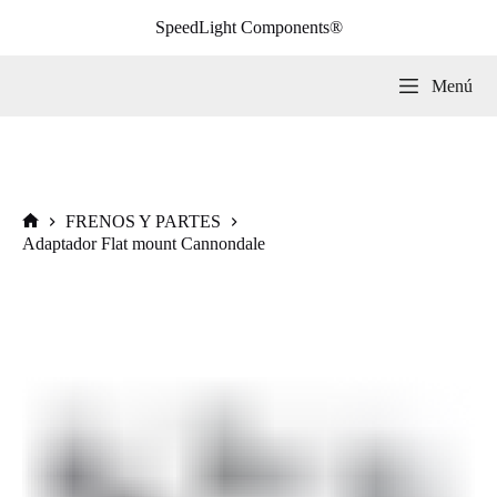
Saltar
SpeedLight Components®
al
contenido
Menú
FRENOS Y PARTES
Inicio
Adaptador Flat mount Cannondale