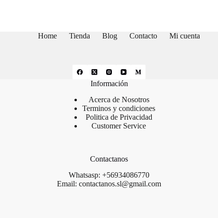
múltiples
variantes.
Las
opciones
Home
Tienda
Blog
Contacto
Mi cuenta
se
pueden
elegir
en
la
Información
página
de
Acerca de Nosotros
producto
Terminos y condiciones
Politica de Privacidad
Customer Service
Contactanos
Whatsasp: +56934086770
Email: contactanos.sl@gmail.com