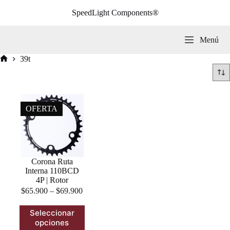
Saltar
SpeedLight Components®
al
contenido
Menú
39t
Inicio
OFERTA
Corona Ruta
Interna 110BCD
4P | Rotor
$
65.900
–
$
69.900
Este
Seleccionar
producto
opciones
tiene