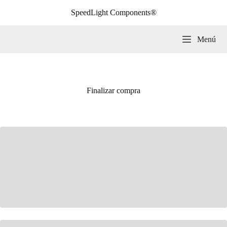
Saltar
SpeedLight Components®
al
contenido
Menú
Finalizar compra