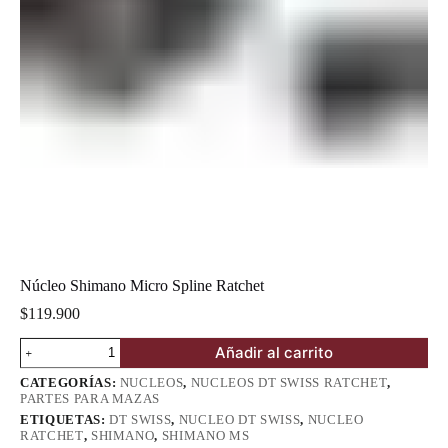
Núcleo Shimano Micro Spline Ratchet
$
119.900
Núcleo
Añadir al carrito
Shimano
Micro
CATEGORÍAS:
NUCLEOS
,
NUCLEOS DT SWISS RATCHET
,
Spline
PARTES PARA MAZAS
Ratchet
ETIQUETAS:
DT SWISS
,
NUCLEO DT SWISS
,
NUCLEO
cantidad
RATCHET
,
SHIMANO
,
SHIMANO MS