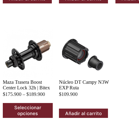
$175.900.
$139.900.
$89.900.
$75.900.
$89.
$75.
Maza Trasera Boost
Núcleo DT Campy N3W
Center Lock 32h | Bitex
EXP Ruta
$
175.900
–
$
189.900
$
109.900
Este
Seleccionar
producto
Añadir al carrito
opciones
tiene
múltiples
variantes.
Las
opciones