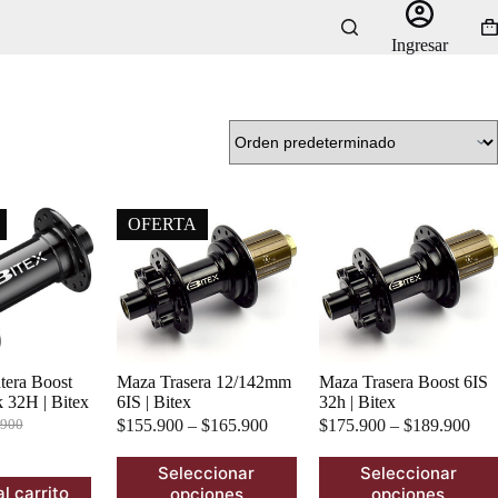
Ca
Ingresar
de
co
OFERTA
tera Boost
Maza Trasera 12/142mm
Maza Trasera Boost 6IS
 32H | Bitex
6IS | Bitex
32h | Bitex
$
155.900
–
$
165.900
$
175.900
–
$
189.900
.900
io
io
Este
Este
Seleccionar
Seleccionar
inal
al
producto
producto
l carrito
opciones
opciones