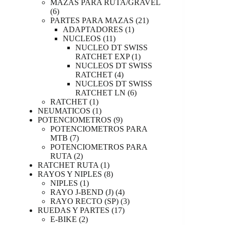
productos
MAZAS PARA RUTA/GRAVEL
6
6
productos
21
PARTES PARA MAZAS
21
1
productos
ADAPTADORES
1
11
producto
NUCLEOS
11
productos
NUCLEO DT SWISS
1
RATCHET EXP
1
producto
NUCLEOS DT SWISS
4
RATCHET
4
productos
NUCLEOS DT SWISS
6
RATCHET LN
6
1
productos
RATCHET
1
producto
1
NEUMATICOS
1
producto
9
POTENCIOMETROS
9
productos
POTENCIOMETROS PARA
7
MTB
7
productos
POTENCIOMETROS PARA
2
RUTA
2
productos
1
RATCHET RUTA
1
producto
8
RAYOS Y NIPLES
8
1
productos
NIPLES
1
producto
4
RAYO J-BEND (J)
4
productos
3
RAYO RECTO (SP)
3
17
productos
RUEDAS Y PARTES
17
2
productos
E-BIKE
2