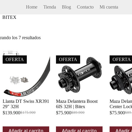
Home
Tienda
Blog
Contacto
Mi cuenta
BITEX
o
rando los 7 resultados
OFERTA
OFERTA
OFERTA
Llanta DT Swiss XR391
Maza Delantera Boost
Maza Delan
29″ 32H
6IS 32H | Bitex
Center Lock
$
139.900
$
75.900
$
75.900
$
175.900
$
89.900
$
89
El
El
El
El
El
El
precio
precio
precio
precio
prec
prec
original
actual
original
actual
orig
actu
Añadir al carrito
Añadir al carrito
Añadir a
era:
es:
era:
es:
era:
es: