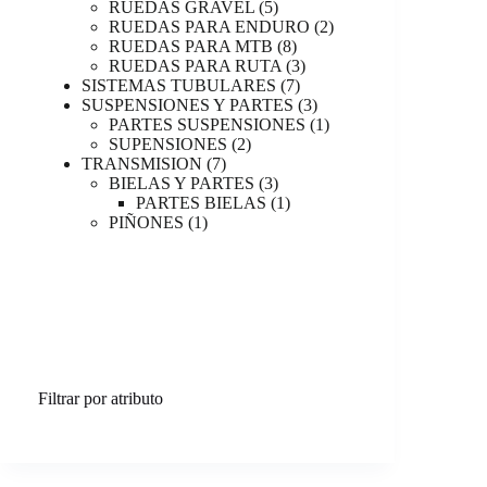
productos
5
RUEDAS GRAVEL
5
productos
2
RUEDAS PARA ENDURO
2
8
productos
RUEDAS PARA MTB
8
productos
3
RUEDAS PARA RUTA
3
7
productos
SISTEMAS TUBULARES
7
productos
3
SUSPENSIONES Y PARTES
3
productos
1
PARTES SUSPENSIONES
1
2
producto
SUPENSIONES
2
7
productos
TRANSMISION
7
productos
3
BIELAS Y PARTES
3
productos
1
PARTES BIELAS
1
1
producto
PIÑONES
1
producto
Filtrar por atributo