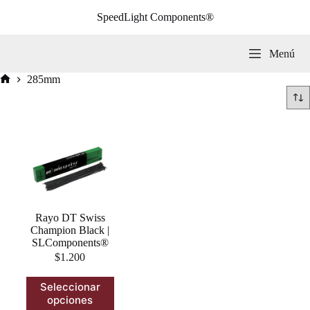
Saltar
SpeedLight Components®
al
contenido
Menú
285mm
Inicio
Rayo DT Swiss
Champion Black |
SLComponents®
$
1.200
Este
Seleccionar
producto
opciones
tiene