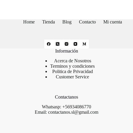
múltiples
variantes.
Las
opciones
Home
Tienda
Blog
Contacto
Mi cuenta
se
pueden
elegir
en
la
Información
página
de
Acerca de Nosotros
producto
Terminos y condiciones
Politica de Privacidad
Customer Service
Contactanos
Whatsasp: +56934086770
Email: contactanos.sl@gmail.com