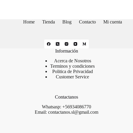
$559.900.
$499.900.
Home
Tienda
Blog
Contacto
Mi cuenta
Información
Acerca de Nosotros
Terminos y condiciones
Politica de Privacidad
Customer Service
Contactanos
Whatsasp: +56934086770
Email: contactanos.sl@gmail.com