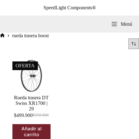
Saltar
SpeedLight Components®
al
contenido
Menú
rueda trasera boost
Inicio
OFERTA
Rueda trasera DT
Swiss XR1700 |
29
$
499.900
$
559.900
El
El
precio
precio
Añadir al
original
actual
carrito
era:
es: