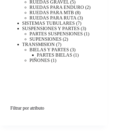
productos
5
RUEDAS GRAVEL
5
productos
2
RUEDAS PARA ENDURO
2
8
productos
RUEDAS PARA MTB
8
productos
3
RUEDAS PARA RUTA
3
7
productos
SISTEMAS TUBULARES
7
productos
3
SUSPENSIONES Y PARTES
3
productos
1
PARTES SUSPENSIONES
1
2
producto
SUPENSIONES
2
7
productos
TRANSMISION
7
productos
3
BIELAS Y PARTES
3
productos
1
PARTES BIELAS
1
1
producto
PIÑONES
1
producto
Filtrar por atributo