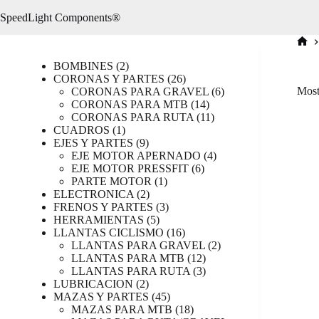
Saltar
SpeedLight Components®
al
contenido
Inici
2
BOMBINES
2
productos
26
CORONAS Y PARTES
26
productos
6
Most
CORONAS PARA GRAVEL
6
14
productos
CORONAS PARA MTB
14
productos
11
CORONAS PARA RUTA
11
1
productos
CUADROS
1
producto
9
EJES Y PARTES
9
productos
4
EJE MOTOR APERNADO
4
6
productos
EJE MOTOR PRESSFIT
6
1
productos
PARTE MOTOR
1
2
producto
ELECTRONICA
2
productos
3
FRENOS Y PARTES
3
5
productos
HERRAMIENTAS
5
productos
16
LLANTAS CICLISMO
16
productos
2
LLANTAS PARA GRAVEL
2
12
productos
LLANTAS PARA MTB
12
productos
3
LLANTAS PARA RUTA
3
2
productos
LUBRICACION
2
productos
45
MAZAS Y PARTES
45
productos
18
MAZAS PARA MTB
18