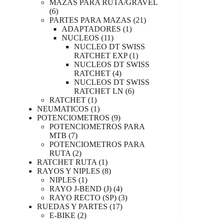
productos
MAZAS PARA RUTA/GRAVEL
6
6
productos
21
PARTES PARA MAZAS
21
1
productos
ADAPTADORES
1
11
producto
NUCLEOS
11
productos
NUCLEO DT SWISS
1
RATCHET EXP
1
producto
NUCLEOS DT SWISS
4
RATCHET
4
productos
NUCLEOS DT SWISS
6
RATCHET LN
6
1
productos
RATCHET
1
producto
1
NEUMATICOS
1
producto
9
POTENCIOMETROS
9
productos
POTENCIOMETROS PARA
7
MTB
7
productos
POTENCIOMETROS PARA
2
RUTA
2
productos
1
RATCHET RUTA
1
producto
8
RAYOS Y NIPLES
8
1
productos
NIPLES
1
producto
4
RAYO J-BEND (J)
4
productos
3
RAYO RECTO (SP)
3
17
productos
RUEDAS Y PARTES
17
2
productos
E-BIKE
2