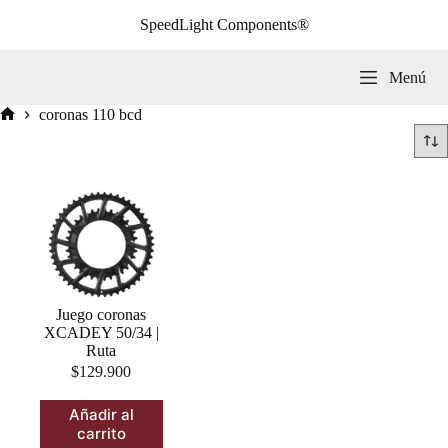
Saltar
SpeedLight Components®
al
contenido
Menú
coronas 110 bcd
Inicio
Juego coronas
XCADEY 50/34 |
Ruta
$
129.900
Añadir al
carrito