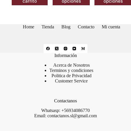
carrito
opciones
opciones
tiene
tiene
múltiples
múltiples
variantes.
variantes.
Las
Las
opciones
opciones
Home
Tienda
Blog
Contacto
Mi cuenta
se
se
pueden
pueden
elegir
elegir
en
en
la
la
Información
página
página
de
de
Acerca de Nosotros
producto
producto
Terminos y condiciones
Politica de Privacidad
Customer Service
Contactanos
Whatsasp: +56934086770
Email: contactanos.sl@gmail.com