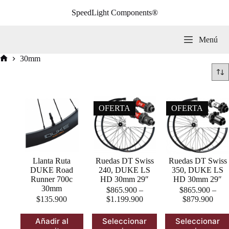
Saltar
SpeedLight Components®
al
contenido
Menú
30mm
Inicio
OFERTA
OFERTA
Llanta Ruta
Ruedas DT Swiss
Ruedas DT Swiss
DUKE Road
240, DUKE LS
350, DUKE LS
Runner 700c
HD 30mm 29″
HD 30mm 29″
30mm
$
865.900
–
$
865.900
–
$
135.900
$
1.199.900
$
879.900
Este
Este
Añadir al
Seleccionar
Seleccionar
producto
producto