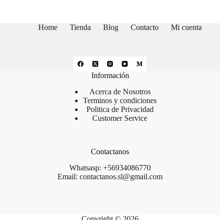
$139.900.
$135.900.
Home
Tienda
Blog
Contacto
Mi cuenta
Información
Acerca de Nosotros
Terminos y condiciones
Politica de Privacidad
Customer Service
Contactanos
Whatsasp: +56934086770
Email: contactanos.sl@gmail.com
Copyright © 2026