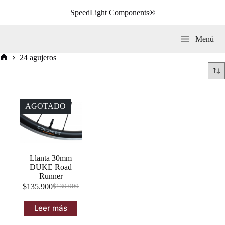
Saltar
SpeedLight Components®
al
contenido
Menú
24 agujeros
Inicio
AGOTADO
Llanta 30mm
DUKE Road
Runner
$
135.900
$
139.900
El
El
precio
precio
Leer más
original
actual
era:
es: