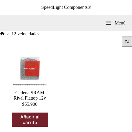
Saltar
SpeedLight Components®
al
contenido
Menú
12 velocidades
Inicio
Cadena SRAM
Rival Flattop 12v
$
55.900
Añadir al
carrito