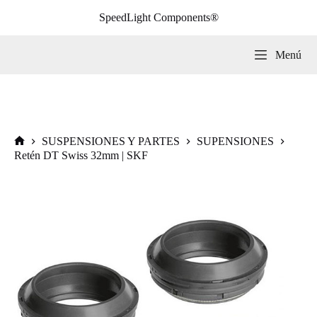
Saltar
SpeedLight Components®
al
contenido
Menú
SUSPENSIONES Y PARTES
SUPENSIONES
Inicio
Retén DT Swiss 32mm | SKF