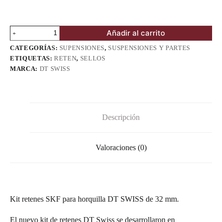
Retén
Añadir al carrito
DT
Swiss
CATEGORÍAS:
SUPENSIONES
,
SUSPENSIONES Y PARTES
32mm
ETIQUETAS:
RETEN
,
SELLOS
|
MARCA:
DT SWISS
SKF
cantidad
Descripción
Valoraciones (0)
Kit retenes SKF para horquilla DT SWISS de 32 mm.
El nuevo kit de retenes DT Swiss se desarrollaron en