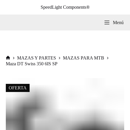
Saltar
SpeedLight Components®
al
contenido
Menú
MAZAS Y PARTES
MAZAS PARA MTB
Inicio
Maza DT Swiss 350 6IS SP
OFERTA