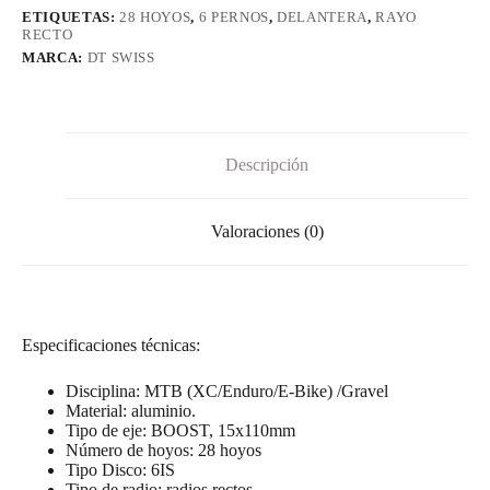
350
ETIQUETAS:
28 HOYOS
,
6 PERNOS
,
DELANTERA
,
RAYO
6IS
RECTO
SP
MARCA:
DT SWISS
cantidad
Descripción
Valoraciones (0)
Especificaciones técnicas:
Disciplina: MTB (XC/Enduro/E-Bike) /Gravel
Material: aluminio.
Tipo de eje: BOOST, 15x110mm
Número de hoyos: 28 hoyos
Tipo Disco: 6IS
Tipo de radio: radios rectos