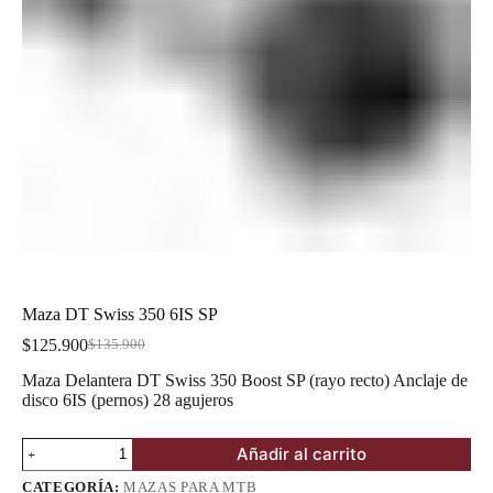
Maza DT Swiss 350 6IS SP
$
125.900
$
135.900
El
El
precio
precio
Maza Delantera DT Swiss 350 Boost SP (rayo recto) Anclaje de
original
actual
disco 6IS (pernos) 28 agujeros
era:
es:
$135.900.
$125.900.
Maza
Añadir al carrito
DT
Swiss
CATEGORÍA:
MAZAS PARA MTB