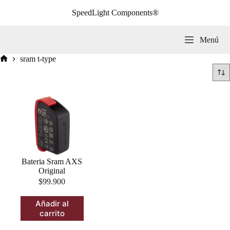
Saltar
SpeedLight Components®
al
contenido
Menú
sram t-type
Inicio
Bateria Sram AXS
Original
$
99.900
Añadir al
carrito