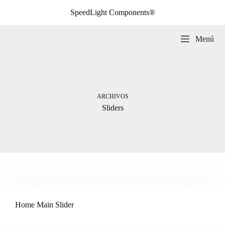
Saltar
SpeedLight Components®
al
contenido
Menú
ARCHIVOS
Sliders
Home Main Slider